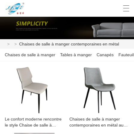
العربية
Deutsch
English
Español
>
>
Chaises de salle à manger contemporaines en métal
Chaises de salle à manger
Tables à manger
Canapés
Fauteuil
Le confort moderne rencontre
Chaises de salle à manger
le style Chaise de salle à
contemporaines en métal au
manger urbaine en métal
design ergonomique