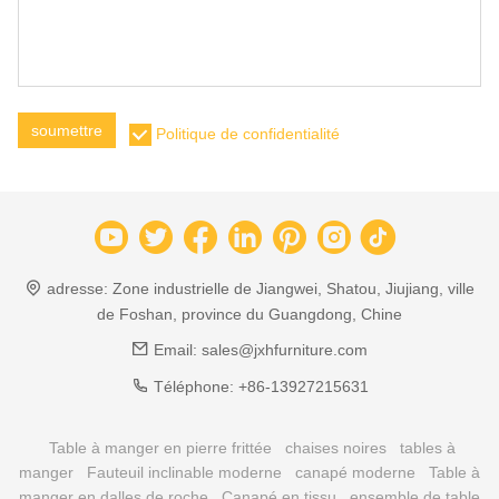
soumettre
Politique de confidentialité
adresse:
Zone industrielle de Jiangwei, Shatou, Jiujiang, ville
de Foshan, province du Guangdong, Chine
Email:
sales@jxhfurniture.com
Téléphone:
+86-13927215631
Table à manger en pierre frittée
chaises noires
tables à
manger
Fauteuil inclinable moderne
canapé moderne
Table à
manger en dalles de roche
Canapé en tissu
ensemble de table