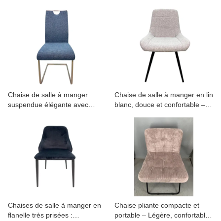
rembourrées en tissu de style
métal
nordique, pour restaurant,
cuisine et salle à manger
Chaise de salle à manger
Chaise de salle à manger en lin
suspendue élégante avec
blanc, douce et confortable –
pieds en fer peints en poudre
Qualité supérieure pour
noire
intérieurs élégants
Chaises de salle à manger en
Chaise pliante compacte et
flanelle très prisées :
portable – Légère, confortable,