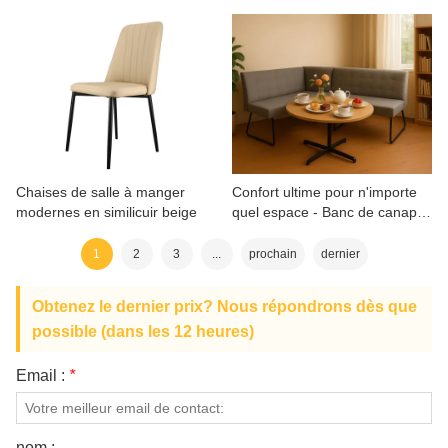
élégantes, douces et
parfaite pour les voyages et la
économiques
détente en plein air
Chaises de salle à manger
Confort ultime pour n'importe
modernes en similicuir beige
quel espace - Banc de canapé
en forme de L robuste et
moelleux
1
2
3
...
prochain
dernier
Obtenez le dernier prix? Nous répondrons dès que
possible (dans les 12 heures)
Email :
*
nom :