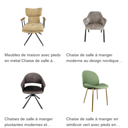
tissu doux et dossier en cuir de
de Z avec pieds en métal
qualité supérieure – Confort
ergonomique pour la maison et
le café
Meubles de maison avec pieds
Chaise de salle à manger
en métal Chaise de salle à
moderne au design nordique
manger pivotante à 360°
avec pieds en métal
moderne avec accoudoirs
Chaises de salle à manger
Chaise de salle à manger en
pivotantes modernes et
similicuir vert avec pieds en