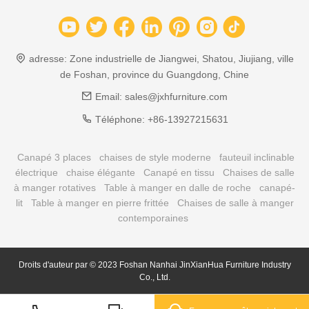
adresse:
Zone industrielle de Jiangwei, Shatou, Jiujiang, ville
de Foshan, province du Guangdong, Chine
Email:
sales@jxhfurniture.com
Téléphone:
+86-13927215631
Canapé 3 places
chaises de style moderne
fauteuil inclinable
électrique
chaise élégante
Canapé en tissu
Chaises de salle
à manger rotatives
Table à manger en dalle de roche
canapé-
lit
Table à manger en pierre frittée
Chaises de salle à manger
contemporaines
Droits d'auteur par © 2023 Foshan Nanhai JinXianHua Furniture Industry
Co., Ltd.