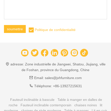
soumettre
Politique de confidentialité
adresse:
Zone industrielle de Jiangwei, Shatou, Jiujiang, ville
de Foshan, province du Guangdong, Chine
Email:
sales@jxhfurniture.com
Téléphone:
+86-13927215631
Fauteuil inclinable à bascule
Table à manger en dalles de
roche
Fauteuil inclinable contemporain
chaises noires
lit
moderne
chaises de style moderne
Table à manger
Lit en cuir