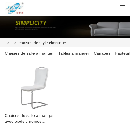
العربية
Deutsch
English
Español
>
>
chaises de style classique
Chaises de salle à manger
Tables à manger
Canapés
Fauteuil
Chaises de salle à manger
avec pieds chromés
rembourrés en cuir PU à